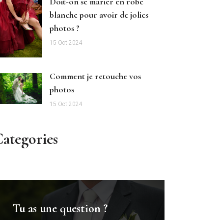
Doit-on se marier en robe
blanche pour avoir de jolies
photos ?
15 Oct 2024
Comment je retouche vos
photos
15 Oct 2024
ategories
Tu as une question ?