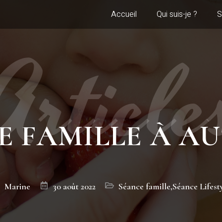
Accueil
Qui suis-je ?
S
lle à Autrans
Article
E FAMILLE À A
Marine
30 août 2022
Séance famille
,
Séance Lifest