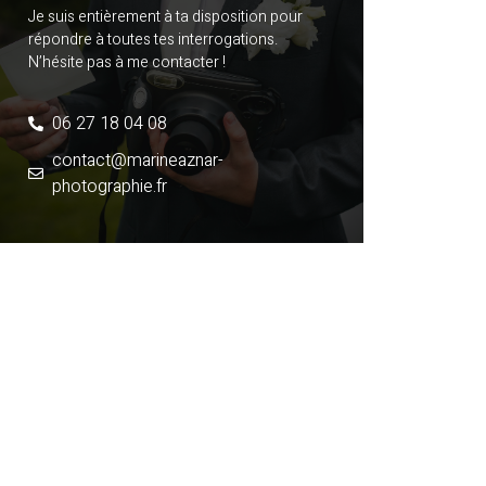
Je suis entièrement à ta disposition pour
répondre à toutes tes interrogations.
N’hésite pas à me contacter !
06 27 18 04 08
contact@marineaznar-
photographie.fr