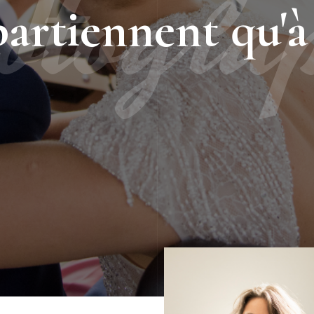
otogra
partiennent qu'à