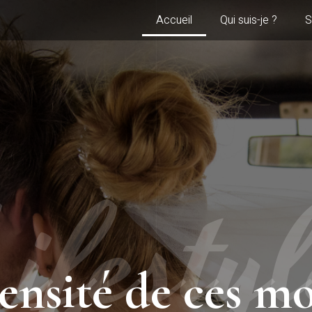
Accueil
Qui suis-je ?
S
ifesty
ntensité de ces 