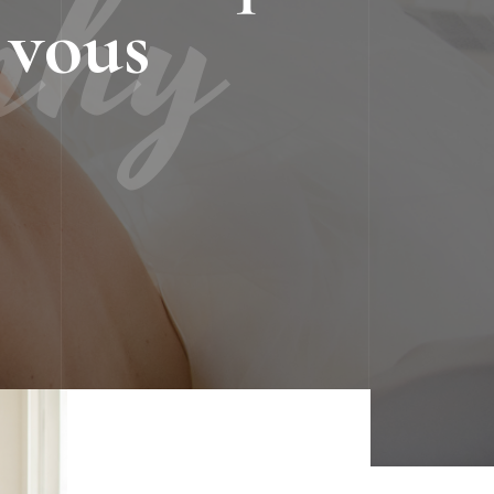
phy
 vous