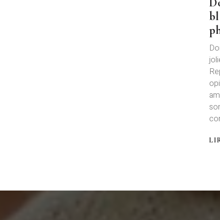
D
bl
p
Doi
jol
Re
opi
amo
son
com
LI