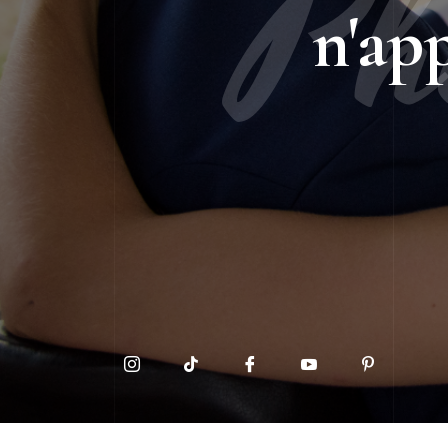
Ph
n'ap