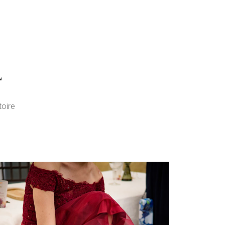
L
toire